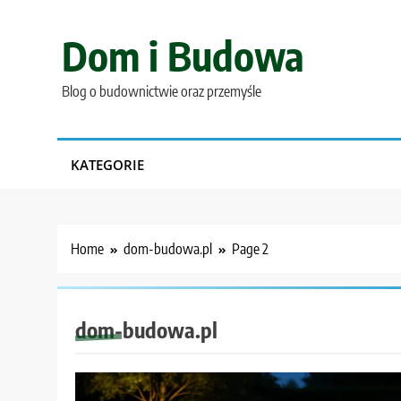
Skip
to
Dom i Budowa
content
Blog o budownictwie oraz przemyśle
KATEGORIE
Home
dom-budowa.pl
Page 2
dom-budowa.pl