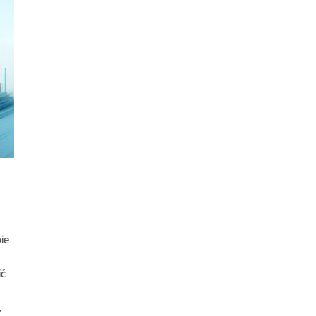
ie
ić
,