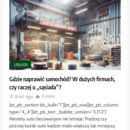
USŁUGI
Gdzie naprawić samochód? W dużych firmach,
czy raczej u „sąsiada”?
3 mins
8 lat ago
[et_pb_section bb_built=”1″][et_pb_row][et_pb_column
type=”4_4″][et_pb_text _builder_version=”3.17.2″]
Niestety auto bezawaryjne nie istnieje. Prędzej czy
później każde auto będzie miało większą lub mniejszą