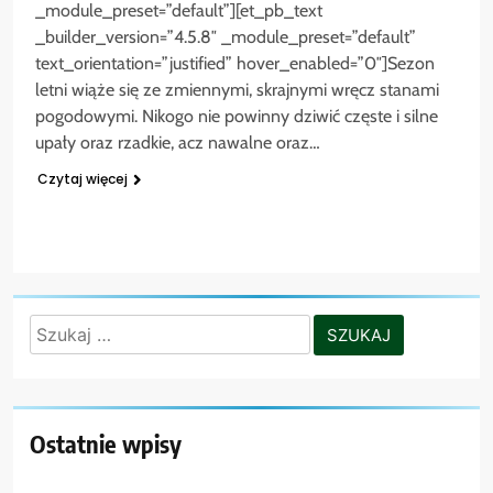
_module_preset=”default”][et_pb_text
_builder_version=”4.5.8″ _module_preset=”default”
text_orientation=”justified” hover_enabled=”0″]Sezon
letni wiąże się ze zmiennymi, skrajnymi wręcz stanami
pogodowymi. Nikogo nie powinny dziwić częste i silne
upały oraz rzadkie, acz nawalne oraz…
Czytaj więcej
Szukaj:
Ostatnie wpisy