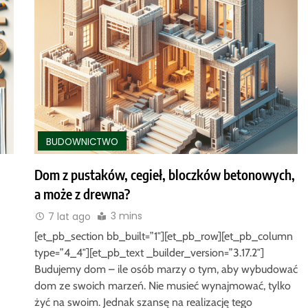
BUDOWNICTWO
Dom z pustaków, cegieł, bloczków betonowych,
a może z drewna?
3 mins
7 lat ago
[et_pb_section bb_built=”1″][et_pb_row][et_pb_column
type=”4_4″][et_pb_text _builder_version=”3.17.2″]
Budujemy dom – ile osób marzy o tym, aby wybudować
dom ze swoich marzeń. Nie musieć wynajmować, tylko
żyć na swoim. Jednak szansę na realizację tego