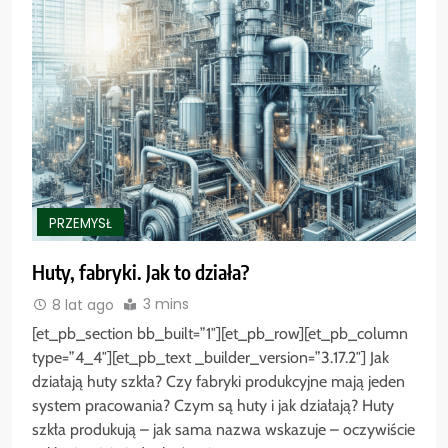
PRZEMYSŁ
Huty, fabryki. Jak to działa?
3 mins
8 lat ago
[et_pb_section bb_built=”1″][et_pb_row][et_pb_column
type=”4_4″][et_pb_text _builder_version=”3.17.2″] Jak
działają huty szkła? Czy fabryki produkcyjne mają jeden
system pracowania? Czym są huty i jak działają? Huty
szkła produkują – jak sama nazwa wskazuje – oczywiście