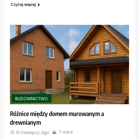
Czytaj więcej
BUDOWNICTWO
Różnice między domem murowanym a
drewnianym
7 mins
9 miesięcy ago