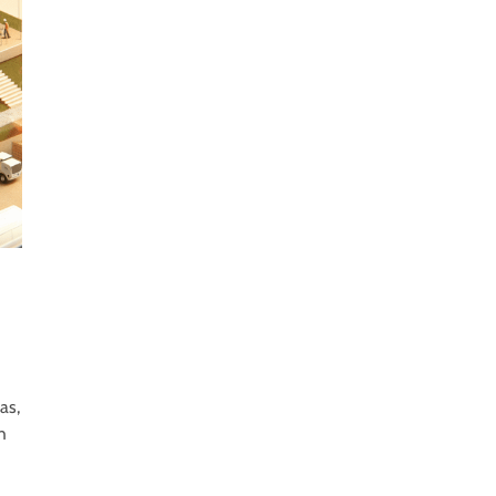
as,
h