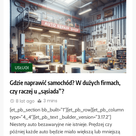
USŁUGI
Gdzie naprawić samochód? W dużych firmach,
czy raczej u „sąsiada”?
3 mins
8 lat ago
[et_pb_section bb_built=”1″][et_pb_row][et_pb_column
type=”4_4″][et_pb_text _builder_version=”3.17.2″]
Niestety auto bezawaryjne nie istnieje. Prędzej czy
później każde auto będzie miało większą lub mniejszą