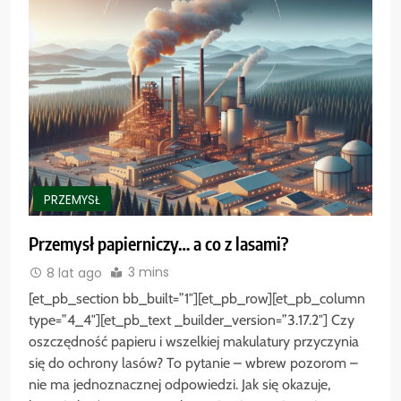
PRZEMYSŁ
Przemysł papierniczy… a co z lasami?
3 mins
8 lat ago
[et_pb_section bb_built=”1″][et_pb_row][et_pb_column
type=”4_4″][et_pb_text _builder_version=”3.17.2″] Czy
oszczędność papieru i wszelkiej makulatury przyczynia
się do ochrony lasów? To pytanie – wbrew pozorom –
nie ma jednoznacznej odpowiedzi. Jak się okazuje,