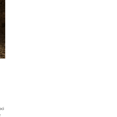
oci
e