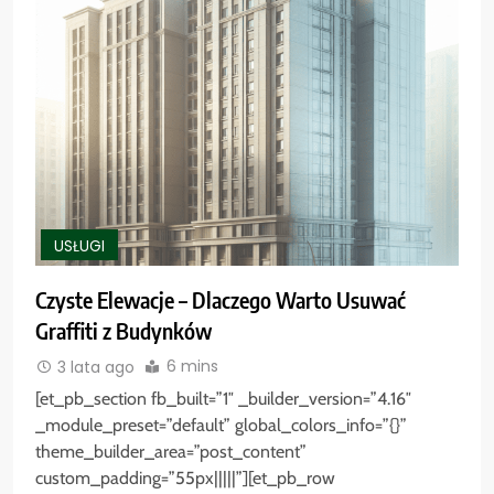
USŁUGI
Czyste Elewacje – Dlaczego Warto Usuwać
Graffiti z Budynków
6 mins
3 lata ago
[et_pb_section fb_built=”1″ _builder_version=”4.16″
_module_preset=”default” global_colors_info=”{}”
theme_builder_area=”post_content”
custom_padding=”55px|||||”][et_pb_row