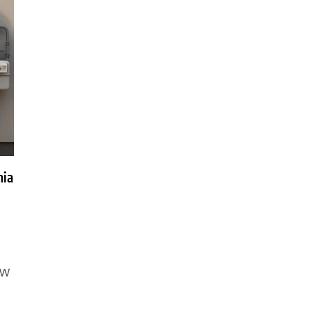
nia
 W