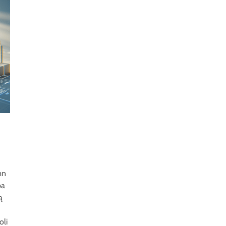
mn
pa
ą
oli