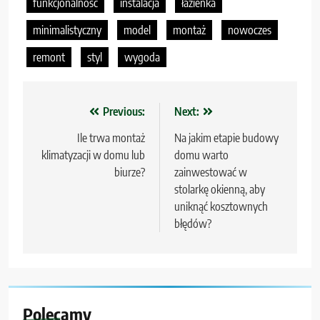
funkcjonalność
instalacja
łazienka
minimalistyczny
model
montaż
nowoczes
remont
styl
wygoda
Nawigacja
Previous:
Next:
wpisu
Ile trwa montaż
Na jakim etapie budowy
klimatyzacji w domu lub
domu warto
biurze?
zainwestować w
stolarkę okienną, aby
uniknąć kosztownych
błędów?
Polecamy