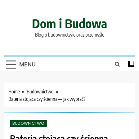
Skip
to
content
Dom i Budowa
Blog o budownictwie oraz przemyśle
MENU
Home
Budownictwo
Bateria stojąca czy ścienna — jak wybrać?
BUDOWNICTWO
Bateria stojąca czy ścienna —