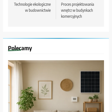
wpisu
Technologie ekologiczne
Proces projektowania
w budownictwie
wnętrz w budynkach
komercyjnych
Polecamy