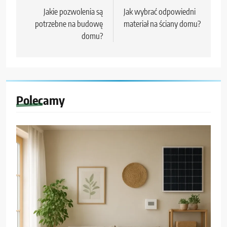
wpisu
Jakie pozwolenia są
Jak wybrać odpowiedni
potrzebne na budowę
materiał na ściany domu?
domu?
Polecamy