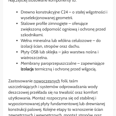
Najczęściej stosowane komponenty to:
Drewno konstrukcyjne C24 – o stałej wilgotności i
wyselekcjonowanej geometrii.
Stalowe profile zimnogięte – oferujące
zwiększoną odporność ogniową i ochronę przed
szkodnikami.
Wełna mineralna lub włókna celulozowe – do
izolacji ścian, stropów oraz dachu.
Płyty OSB lub sklejka – jako warstwa nośna i
wiatroszczelna.
Membrany paroprzepuszczalne – zapewniające
izolacja
termiczną i ochronę przed wilgocią.
Zastosowanie
nowoczesnych
folii, taśm
uszczelniających i systemów odprowadzania wody
deszczowej przekłada się na trwałość oraz komfort
użytkowania. Montaż rozpoczyna się od stabilnej i
wypoziomowanej płyty fundamentowej lub drewnianej
konstrukcji palowej. Kolejne etapy to wznoszenie ścian
zewnętrznych i wewnętrznych, montaż stropów oraz