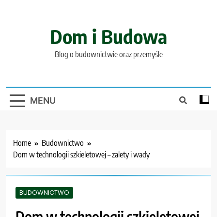
Skip
to
content
Dom i Budowa
Blog o budownictwie oraz przemyśle
MENU
Home
Budownictwo
Dom w technologii szkieletowej – zalety i wady
BUDOWNICTWO
Dom w technologii szkieletowej