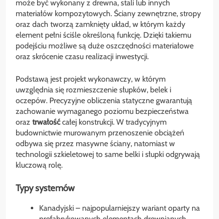
może być wykonany z drewna, stali lub innych
materiałów kompozytowych. Ściany zewnętrzne, stropy
oraz dach tworzą zamknięty układ, w którym każdy
element pełni ściśle określoną funkcję. Dzięki takiemu
podejściu możliwe są duże oszczędności materiałowe
oraz skrócenie czasu realizacji inwestycji.
Podstawą jest projekt wykonawczy, w którym
uwzględnia się rozmieszczenie słupków, belek i
oczepów. Precyzyjne obliczenia statyczne gwarantują
zachowanie wymaganego poziomu bezpieczeństwa
oraz
trwałość
całej konstrukcji. W tradycyjnym
budownictwie murowanym przenoszenie obciążeń
odbywa się przez masywne ściany, natomiast w
technologii szkieletowej to same belki i słupki odgrywają
kluczową rolę.
Typy systemów
Kanadyjski – najpopularniejszy wariant oparty na
prefabrykowanych elementach drewnianych.