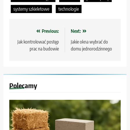
systemy szkieletowe
technologie
Nawigacja
Previous:
Next:
wpisu
Jak kontrolować postęp
Jakie okna wybrać do
prac na budowie
domu jednorodzinnego
Polecamy