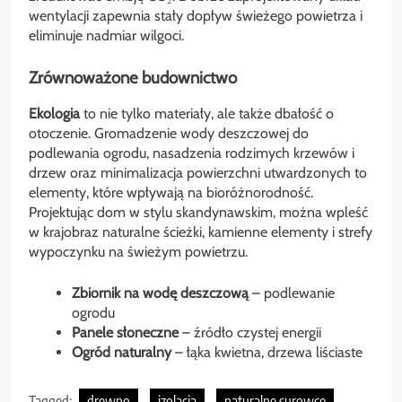
wentylacji zapewnia stały dopływ świeżego powietrza i
eliminuje nadmiar wilgoci.
Zrównoważone budownictwo
Ekologia
to nie tylko materiały, ale także dbałość o
otoczenie. Gromadzenie wody deszczowej do
podlewania ogrodu, nasadzenia rodzimych krzewów i
drzew oraz minimalizacja powierzchni utwardzonych to
elementy, które wpływają na bioróżnorodność.
Projektując dom w stylu skandynawskim, można wpleść
w krajobraz naturalne ścieżki, kamienne elementy i strefy
wypoczynku na świeżym powietrzu.
Zbiornik na wodę deszczową
– podlewanie
ogrodu
Panele słoneczne
– źródło czystej energii
Ogród naturalny
– łąka kwietna, drzewa liściaste
Tagged:
drewno
izolacja
naturalne surowce