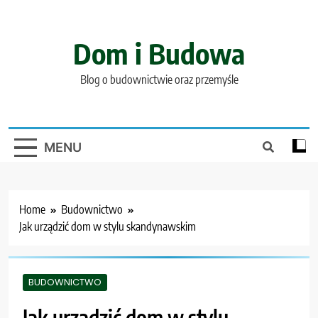
Skip
to
content
Dom i Budowa
Blog o budownictwie oraz przemyśle
MENU
Home
Budownictwo
Jak urządzić dom w stylu skandynawskim
BUDOWNICTWO
Jak urządzić dom w stylu