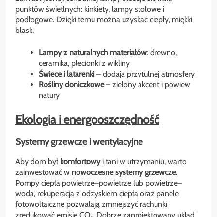
punktów świetlnych: kinkiety, lampy stołowe i
podłogowe. Dzięki temu można uzyskać ciepły, miękki
blask.
Lampy z naturalnych materiałów
: drewno,
ceramika, plecionki z wikliny
Świece i latarenki
– dodają przytulnej atmosfery
Rośliny doniczkowe
– zielony akcent i powiew
natury
Ekologia i energooszczędność
Systemy grzewcze i wentylacyjne
Aby dom był
komfortowy
i tani w utrzymaniu, warto
zainwestować w
nowoczesne systemy grzewcze
.
Pompy ciepła powietrze–powietrze lub powietrze–
woda, rekuperacja z odzyskiem ciepła oraz panele
fotowoltaiczne pozwalają zmniejszyć rachunki i
zredukować emisję CO₂. Dobrze zaprojektowany układ