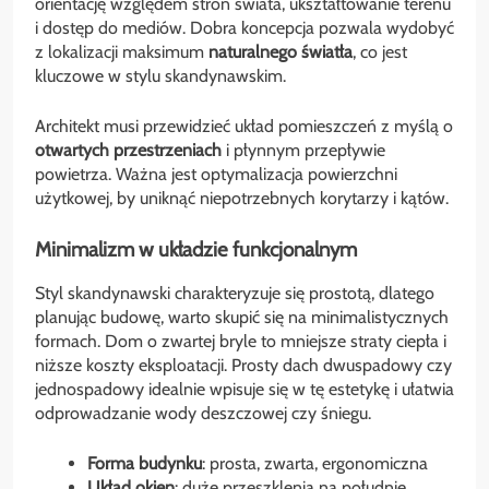
orientację względem stron świata, ukształtowanie terenu
i dostęp do mediów. Dobra koncepcja pozwala wydobyć
z lokalizacji maksimum
naturalnego światła
, co jest
kluczowe w stylu skandynawskim.
Architekt musi przewidzieć układ pomieszczeń z myślą o
otwartych przestrzeniach
i płynnym przepływie
powietrza. Ważna jest optymalizacja powierzchni
użytkowej, by uniknąć niepotrzebnych korytarzy i kątów.
Minimalizm w układzie funkcjonalnym
Styl skandynawski charakteryzuje się prostotą, dlatego
planując budowę, warto skupić się na minimalistycznych
formach. Dom o zwartej bryle to mniejsze straty ciepła i
niższe koszty eksploatacji. Prosty dach dwuspadowy czy
jednospadowy idealnie wpisuje się w tę estetykę i ułatwia
odprowadzanie wody deszczowej czy śniegu.
Forma budynku
: prosta, zwarta, ergonomiczna
Układ okien
: duże przeszklenia na południe