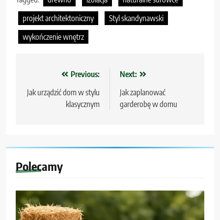
projekt architektoniczny
Styl skandynawski
wykończenie wnętrz
Nawigacja
Previous:
Next:
wpisu
Jak urządzić dom w stylu
Jak zaplanować
klasycznym
garderobę w domu
Polecamy