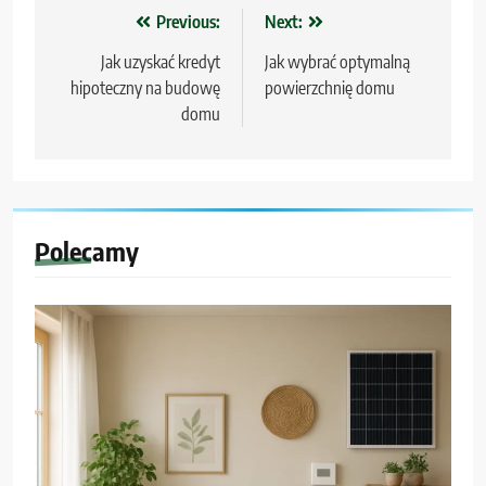
Nawigacja
Previous:
Next:
wpisu
Jak uzyskać kredyt
Jak wybrać optymalną
hipoteczny na budowę
powierzchnię domu
domu
Polecamy