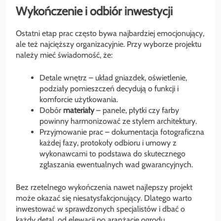
Wykończenie i odbiór inwestycji
Ostatni etap prac często bywa najbardziej emocjonujący,
ale też najcięższy organizacyjnie. Przy wyborze projektu
należy mieć świadomość, że:
Detale wnętrz – układ gniazdek, oświetlenie,
podziały pomieszczeń decydują o funkcji i
komforcie użytkowania.
Dobór
materiały
– panele, płytki czy farby
powinny harmonizować ze stylem architektury.
Przyjmowanie prac – dokumentacja fotograficzna
każdej fazy, protokoły odbioru i umowy z
wykonawcami to podstawa do skutecznego
zgłaszania ewentualnych wad gwarancyjnych.
Bez rzetelnego wykończenia nawet najlepszy projekt
może okazać się niesatysfakcjonujący. Dlatego warto
inwestować w sprawdzonych specjalistów i dbać o
każdy detal, od elewacji po aranżację ogrodu.