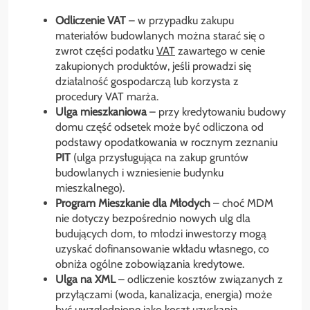
Odliczenie VAT
– w przypadku zakupu
materiałów budowlanych można starać się o
zwrot części podatku
VAT
zawartego w cenie
zakupionych produktów, jeśli prowadzi się
działalność gospodarczą lub korzysta z
procedury VAT marża.
Ulga mieszkaniowa
– przy kredytowaniu budowy
domu część odsetek może być odliczona od
podstawy opodatkowania w rocznym zeznaniu
PIT
(ulga przysługująca na zakup gruntów
budowlanych i wzniesienie budynku
mieszkalnego).
Program Mieszkanie dla Młodych
– choć MDM
nie dotyczy bezpośrednio nowych ulg dla
budujących dom, to młodzi inwestorzy mogą
uzyskać dofinansowanie wkładu własnego, co
obniża ogólne zobowiązania kredytowe.
Ulga na XML
– odliczenie kosztów związanych z
przyłączami (woda, kanalizacja, energia) może
być uwzględnione jako koszt uzyskania