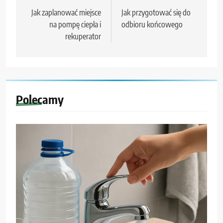
wpisu
Jak zaplanować miejsce
Jak przygotować się do
na pompę ciepła i
odbioru końcowego
rekuperator
Polecamy