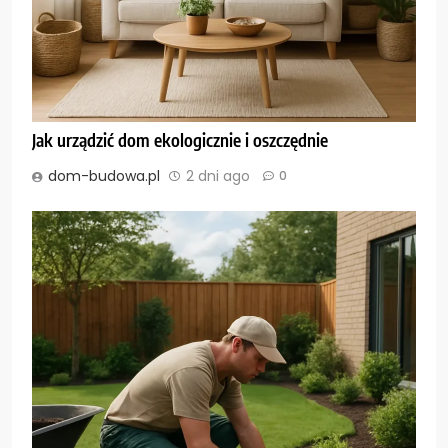
Jak urządzić dom ekologicznie i oszczędnie
dom-budowa.pl
2 dni ago
0