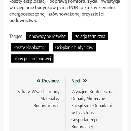
koszty eksploatacji i poprawę komfortu życia. Inwestycja
w ocieplanie budynków pianą PUR to krok w kierunku
energooszczędnej i zrównoważonej przyszłości
budownictwa.
Tagged:
innowacyjne rozwiąz
izolacja termiczna
koszty eksploatacji
Ocieplanie budynków
piany poliuretanowej
Nawigacja
Previous:
Next:
wpisu
Silikaty: Wszechstronny
Wynajem Kontenera na
Materiał w
Odpady: Skuteczne
Budownictwie
Zarządzanie Odpadami
w Działalności
Gospodarczej i
Budowlanej