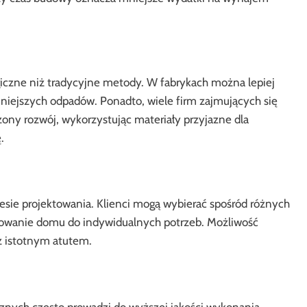
czne niż tradycyjne metody. W fabrykach można lepiej
niejszych odpadów. Ponadto, wiele firm zajmujących się
 rozwój, wykorzystując materiały przyjazne dla
.
sie projektowania. Klienci mogą wybierać spośród różnych
osowanie domu do indywidualnych potrzeb. Możliwość
eż istotnym atutem.
znych często prowadzi do wyższej jakości wykonania.