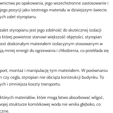
ownictwa po opakowania, jego wszechstronne zastosowanie i
jego pozycji jako istotnego materiału w dzisiejszym świecie.
h zalet styropianu.
alet styropianu jest jego zdolność do skutecznej izolacji
 której powietrze stanowi większość objętości, styropian
że jest doskonałym materiałem izolacyjnym stosowanym w
niej energii do ogrzewania i chłodzenia, co przekłada się
ansport, montaż i manipulację tym materiałem. W porównaniu
n czy cegła, styropian nie obciąża konstrukcji budynku. To
ch i zmniejsza koszty transportu.
których materiałów, które mogą łatwo absorbować wilgoć,
swojej strukturze komórkowej woda nie wnika głęboko, co
czne.