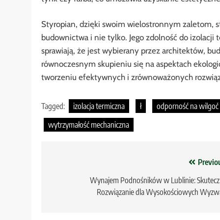
Styropian, dzięki swoim wielostronnym zaletom, s
budownictwa i nie tylko. Jego zdolność do izolacji 
sprawiają, że jest wybierany przez architektów, b
równoczesnym skupieniu się na aspektach ekolog
tworzeniu efektywnych i zrównoważonych rozwiązań 
Tagged:
izolacja termiczna
ł
odporność na wilgoć
wytrzymałość mechaniczna
Nawigacja
Previo
wpisu
Wynajem Podnośników w Lublinie: Skutecz
Rozwiązanie dla Wysokościowych Wyzw