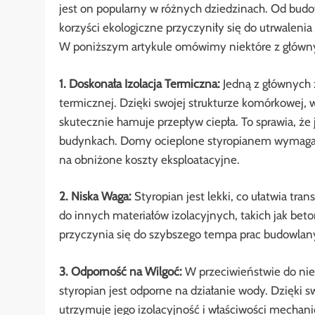
jest on popularny w różnych dziedzinach. Od bud
korzyści ekologiczne przyczyniły się do utrwalenia 
W poniższym artykule omówimy niektóre z głównyc
1. Doskonała Izolacja Termiczna:
Jedną z głównych z
termicznej. Dzięki swojej strukturze komórkowej, w
skutecznie hamuje przepływ ciepła. To sprawia, 
budynkach. Domy ocieplone styropianem wymagają m
na obniżone koszty eksploatacyjne.
2. Niska Waga:
Styropian jest lekki, co ułatwia tr
do innych materiałów izolacyjnych, takich jak beto
przyczynia się do szybszego tempa prac budowlany
3. Odporność na Wilgoć:
W przeciwieństwie do nie
styropian jest odporne na działanie wody. Dzięki 
utrzymuje jego izolacyjność i właściwości mechani