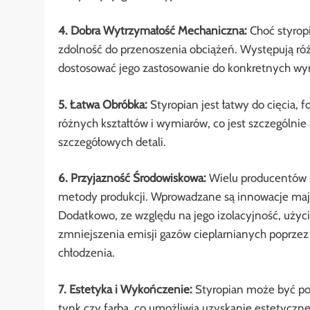
4. Dobra Wytrzymałość Mechaniczna:
Choć styrop
zdolność do przenoszenia obciążeń. Występują róż
dostosować jego zastosowanie do konkretnych w
5. Łatwa Obróbka:
Styropian jest łatwy do cięcia, 
różnych kształtów i wymiarów, co jest szczególni
szczegółowych detali.
6. Przyjazność Środowiskowa:
Wielu producentów st
metody produkcji. Wprowadzane są innowacje mają
Dodatkowo, ze względu na jego izolacyjność, użyc
zmniejszenia emisji gazów cieplarnianych poprzez
chłodzenia.
7. Estetyka i Wykończenie:
Styropian może być po
tynk czy farba, co umożliwia uzyskanie estetyczne