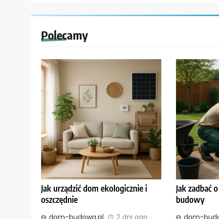
Polecamy
Jak urządzić dom ekologicznie i
Jak zadbać 
oszczędnie
budowy
dom-budowa.pl
2 dni ago
dom-budo