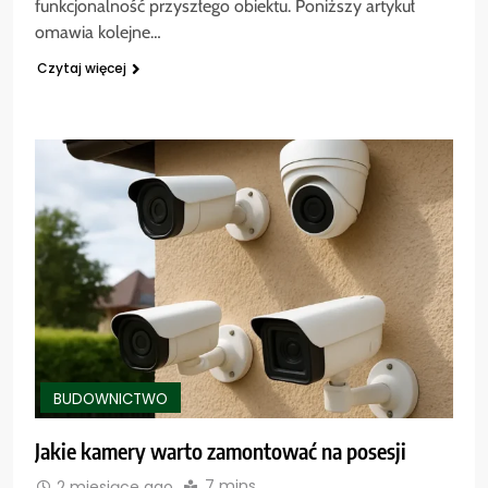
funkcjonalność przyszłego obiektu. Poniższy artykuł
omawia kolejne…
Czytaj więcej
BUDOWNICTWO
Jakie kamery warto zamontować na posesji
7 mins
2 miesiące ago