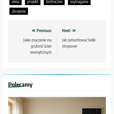
okna
projekt
techniczne
wymagania
zbrojenie
Nawigacja
Previous:
Next:
wpisu
Jakie znaczenie ma
Jak zamontować belki
grubość ścian
stropowe
zewnętrznych
Polecamy