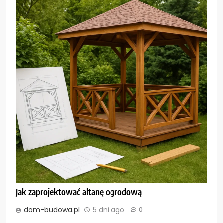
Jak zaprojektować altanę ogrodową
dom-budowa.pl
5 dni ago
0