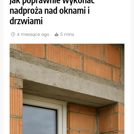
nadproża nad oknami i
drzwiami
4 miesiące ago
5 mins