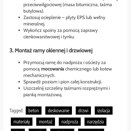
przeciwwilgociowej (masa bitumiczna, taśma
butylowa).
Zastosuj ocieplenie – płyty EPS lub wełny
mineralnej.
Wykończ spoiny za pomocą zaprawy
cienkowarstwowej i tynku.
3. Montaż
ramy
okiennej i drzwiowej
Przymocuj ramę do nadproża i ościeży za
pomocą
mocowania
chemicznego lub kotew
mechanicznych.
Sprawdź poziom i pion całej konstrukcji.
Uszczelnij szczeliny taśmami rozprężnymi i
pianką montażową.
Tagged:
beton
deskowanie
drzwi
izolacja
materiały
montaż
nadproża
narzędzia