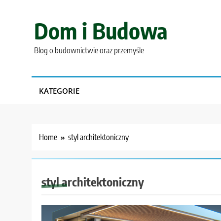
Skip
to
Dom i Budowa
content
Blog o budownictwie oraz przemyśle
KATEGORIE
Home
styl architektoniczny
styl architektoniczny