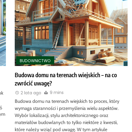
BUDOWNICTWO
Budowa domu na terenach wiejskich – na co
zwrócić uwagę?
9 mins
2 lata ago
ok
Budowa domu na terenach wiejskich to proces, który
j.
wymaga staranności i przemyślenia wielu aspektów.
żym
Wybór lokalizacji, stylu architektonicznego oraz
materiałów budowlanych to tylko niektóre z kwestii,
które należy wziąć pod uwagę. W tym artykule