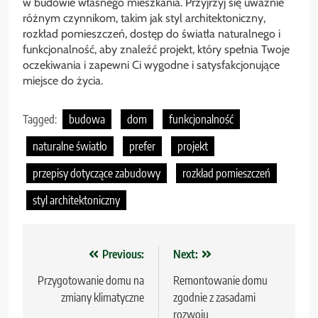
w budowie własnego mieszkania. Przyjrzyj się uważnie
różnym czynnikom, takim jak styl architektoniczny,
rozkład pomieszczeń, dostęp do światła naturalnego i
funkcjonalność, aby znaleźć projekt, który spełnia Twoje
oczekiwania i zapewni Ci wygodne i satysfakcjonujące
miejsce do życia.
Tagged:
budowa
dom
funkcjonalność
naturalne światło
prefer
projekt
przepisy dotyczące zabudowy
rozkład pomieszczeń
styl architektoniczny
Nawigacja
Previous:
Next:
wpisu
Przygotowanie domu na
Remontowanie domu
zmiany klimatyczne
zgodnie z zasadami
rozwoju