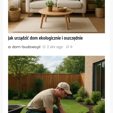
Jak urządzić dom ekologicznie i oszczędnie
dom-budowa.pl
2 dni ago
0