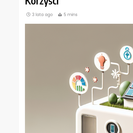
Korzyści
3 lata ago
5 mins