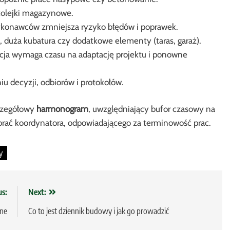
kolejki magazynowe.
konawców zmniejsza ryzyko błędów i poprawek.
, duża kubatura czy dodatkowe elementy (taras, garaż).
cja wymaga czasu na adaptację projektu i ponowne
u decyzji, odbiorów i protokołów.
zczegółowy
harmonogram
, uwzględniający bufor czasowy na
brać koordynatora, odpowiadającego za terminowość prac.
y
us:
Next:
zne
Co to jest dziennik budowy i jak go prowadzić