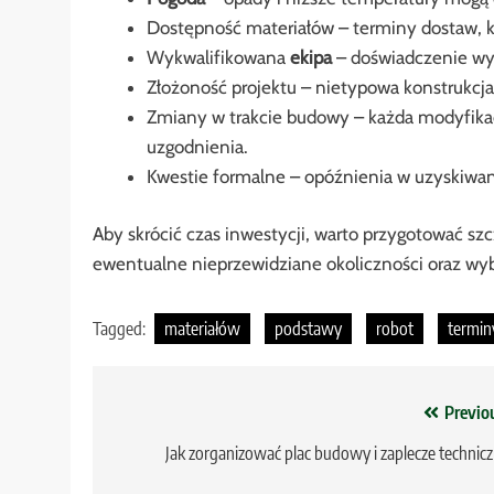
Dostępność materiałów – terminy dostaw, 
Wykwalifikowana
ekipa
– doświadczenie wy
Złożoność projektu – nietypowa konstrukcja
Zmiany w trakcie budowy – każda modyfika
uzgodnienia.
Kwestie formalne – opóźnienia w uzyskiwani
Aby skrócić czas inwestycji, warto przygotować s
ewentualne nieprzewidziane okoliczności oraz wy
Tagged:
materiałów
podstawy
robot
termin
Nawigacja
Previo
wpisu
Jak zorganizować plac budowy i zaplecze technic