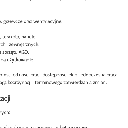
, grzewcze oraz wentylacyjne.
, terakota, panele.
ych i zewnętrznych.
e sprzętu AGD.
 na użytkowanie
.
ności od ilości prac i dostępności ekip. Jednoczesna praca
ga koordynacji i terminowego zatwierdzania zmian.
acji
nych:
 opóźnić prace nasypowe czy betonowanie.