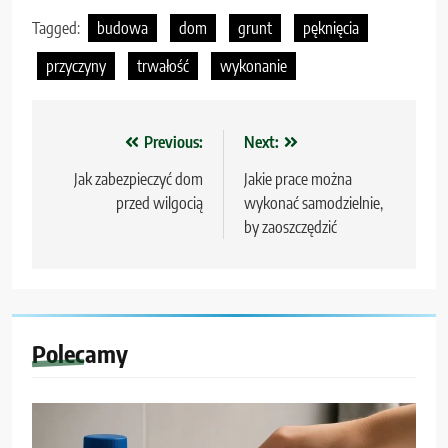
Tagged:
budowa
dom
grunt
pęknięcia
przyczyny
trwałość
wykonanie
Nawigacja
Previous:
Next:
wpisu
Jak zabezpieczyć dom
Jakie prace można
przed wilgocią
wykonać samodzielnie,
by zaoszczędzić
Polecamy