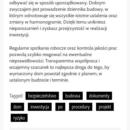
odbywać się w sposób uporządkowany. Dobrym
zwyczajem jest prowadzenie dziennika budowy, w
którym odnotowuje się wszystkie istotne ustalenia oraz
zmiany w harmonogramie. Dzięki temu unikniesz
nieporozumień i zyskasz przejrzystość w realizacji
inwestycji.
Regularne spotkania robocze oraz kontrola jakości prac
pozwolą szybko reagować na ewentualne
nieprawidłowości. Transparentna współpraca i
wzajemny szacunek to najlepsza droga do tego, by
wymarzony dom powstał zgodnie z planem, w
ustalonym budżecie i terminie.
Tagged:
bezpieczeństwo
budowa
dokumenty
dom
inwestycja
po
procedury
projekt
ryzyko