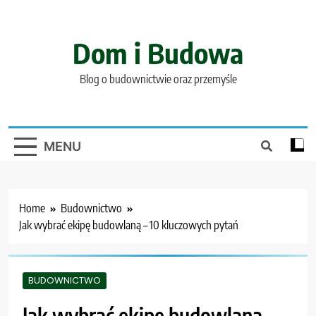
Skip
to
content
Dom i Budowa
Blog o budownictwie oraz przemyśle
MENU
Home
Budownictwo
Jak wybrać ekipę budowlaną – 10 kluczowych pytań
BUDOWNICTWO
Jak wybrać ekipę budowlaną –