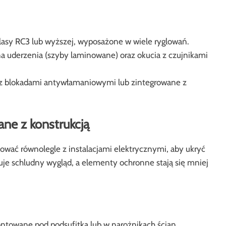
lasy RC3 lub wyższej, wyposażone w wiele ryglowań.
a uderzenia (szyby laminowane) oraz okucia z czujnikami
z blokadami antywłamaniowymi lub zintegrowane z
ne z konstrukcją
wać równolegle z instalacjami elektrycznymi, aby ukryć
uje schludny wygląd, a elementy ochronne stają się mniej
ntowane pod podsufitką lub w narożnikach ścian.