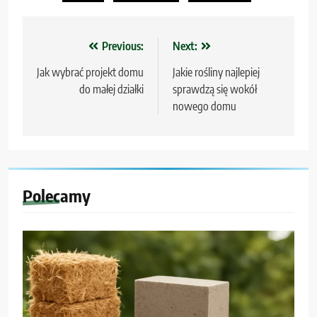
Nawigacja
Previous:
Next:
wpisu
Jak wybrać projekt domu
Jakie rośliny najlepiej
do małej działki
sprawdzą się wokół
nowego domu
Polecamy