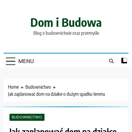
Skip
to
content
Dom i Budowa
Blog o budownictwie oraz przemyśle
MENU
Home
Budownictwo
Jak zaplanować dom na działce o dużym spadku terenu
BUDOWNICTWO
Jak zaplanować dom na działce