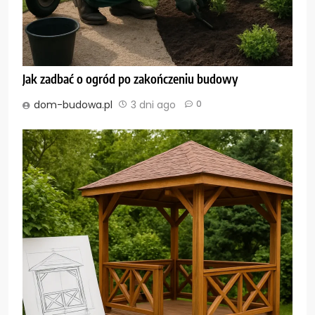
Jak zadbać o ogród po zakończeniu budowy
dom-budowa.pl
3 dni ago
0