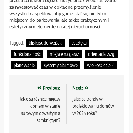
przestrzeni, która będzie służyć przez wiele lat. Warto
zainwestować czas w dokładne przemyślenie
wszystkich aspektów, aby garaż stał się nie tylko
miejscem do parkowania, ale także praktycznym i
estetycznym elementem całej nieruchomości.
Tagged:
bliskość do wejścia
estetyka
funkcjonalność
miejsce na garaż
orientacja wzgl
planowanie
systemy alarmowe
wielkość działki
Nawigacja
Previous:
Next:
wpisu
Jakie są różnice między
Jakie są trendy w
domem w stanie
projektowaniu domów
surowym otwartym a
w 2024 roku?
zamkniętym?