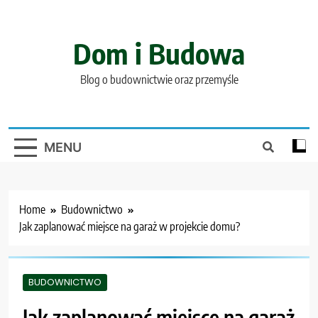
Skip
to
content
Dom i Budowa
Blog o budownictwie oraz przemyśle
MENU
Home
Budownictwo
Jak zaplanować miejsce na garaż w projekcie domu?
BUDOWNICTWO
Jak zaplanować miejsce na garaż