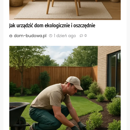
Jak urządzić dom ekologicznie i oszczędnie
dom-budowa.pl
1 dzień ago
0