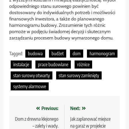
odpowiedniego stanu surowego powinien być
dostosowany do indywidualnych potrzeb i możliwości
finansowych inwestora, a także do planowanego
harmonogramu budowy. Zrozumienie tych różnic
pomoże w podjęciu świadomej decyzji i skutecznym
zarządzaniu procesem budowy wymarzonego domu.
Tagged:
budowa
budżet
dom
harmonogram
instalacje
prace budowlane
różnice
stan surowy otwarty
stan surowy zamknięty
systemy alarmowe
Nawigacja
Previous:
Next:
wpisu
Dom z drewna klejonego
Jak zaplanować miejsce
– zalety i wady.
na garaż w projekcie