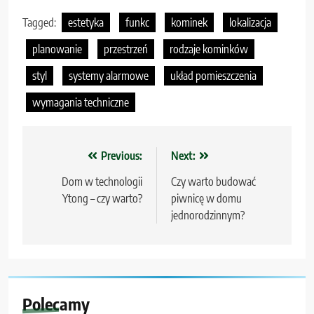
Tagged:
estetyka
funkc
kominek
lokalizacja
planowanie
przestrzeń
rodzaje kominków
styl
systemy alarmowe
układ pomieszczenia
wymagania techniczne
Nawigacja
Previous:
Next:
wpisu
Dom w technologii
Czy warto budować
Ytong – czy warto?
piwnicę w domu
jednorodzinnym?
Polecamy