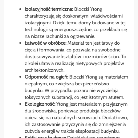
Izolacyjność termiczna:
Bloczki Ytong
charakteryzują się doskonałymi właściwościami
izolacyjnymi. Dzięki temu domy budowane w tej
technologii są energooszczędne, co przekłada się
na niższe rachunki za ogrzewanie.
Łatwość w obróbce:
Materiał ten jest łatwy do
cięcia i formowania, co pozwala na swobodne
dostosowywanie kształtów i rozmiarów ścian. To
z kolei ułatwia realizację nietypowych projektów
architektonicznych.
Odporność na ogień:
Bloczki Ytong są materiałem
niepalnym, co zwiększa bezpieczeństwo
budynku. W przypadku pożaru nie wydzielają
toksycznych substancji, co jest istotnym atutem.
Ekologiczność:
Ytong jest materiałem przyjaznym
dla środowiska, ponieważ produkcja bloczków
opiera się na naturalnych surowcach. Dodatkowo,
ich zastosowanie przyczynia się do zmniejszenia
zużycia energii w trakcie eksploatacji budynku.
Krótki czas budowy:
Dzięki dużym rozmiarom