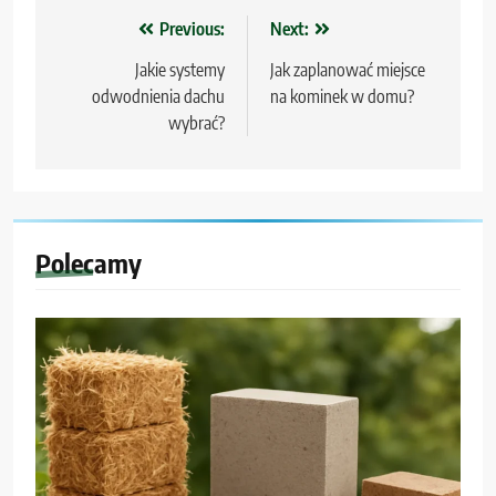
Nawigacja
Previous:
Next:
wpisu
Jakie systemy
Jak zaplanować miejsce
odwodnienia dachu
na kominek w domu?
wybrać?
Polecamy