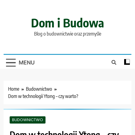
Skip
to
content
Dom i Budowa
Blog o budownictwie oraz przemyśle
MENU
Home
Budownictwo
Dom w technologii Ytong – czy warto?
BUDOWNICTWO
Dom w technologii Ytong – czy