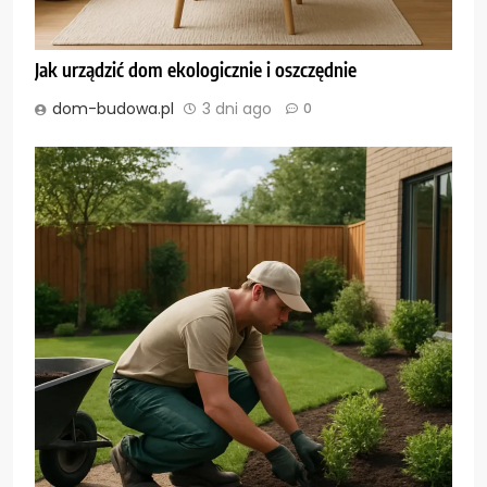
Jak urządzić dom ekologicznie i oszczędnie
dom-budowa.pl
3 dni ago
0