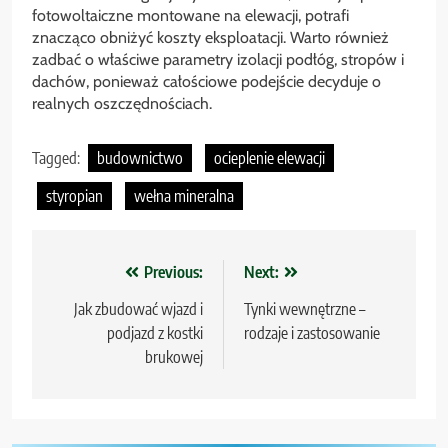
fotowoltaiczne montowane na elewacji, potrafi
znacząco obniżyć koszty eksploatacji. Warto również
zadbać o właściwe parametry izolacji podłóg, stropów i
dachów, ponieważ całościowe podejście decyduje o
realnych oszczędnościach.
Tagged:
budownictwo
ocieplenie elewacji
styropian
wełna mineralna
Nawigacja
Previous:
Next:
wpisu
Jak zbudować wjazd i
Tynki wewnętrzne –
podjazd z kostki
rodzaje i zastosowanie
brukowej