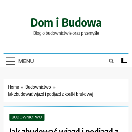
Skip
to
content
Dom i Budowa
Blog o budownictwie oraz przemyśle
MENU
Home
Budownictwo
Jak zbudować wjazd i podjazd z kostki brukowej
BUDOWNICTWO
Jak zbudować wjazd i podjazd z