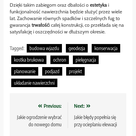
Dzięki takim zabiegom oraz dbałości o
estetyka
i
funkcjonalność nawierzchnia będzie służyć przez wiele
lat. Zachowanie równych spadków i szczelnych fug to
gwarancja
trwałość
i całej konstrukcji, co przekłada się na
satysfakcję i oszczędności w dłuższym okresie.
Tagged:
budowa wjazdu
geodezja
konserwacja
kostka brukowa
ochron
pielęgnacja
planowanie
podjazd
projekt
układanie nawierzchni
Nawigacja
Previous:
Next:
wpisu
Jakie ogrodzenie wybrać
Jakie błędy popełnia się
do nowego domu
przy ocieplaniu elewacji