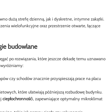
no dużą strefę dzienną, jak i dyskretne, intymne zakątki.
czenia wielofunkcyjne oraz przestrzenie otwarte, łączące
gie budowlane
ęgać po rozwiązania, które jeszcze dekadę temu uznawano
w wyróżniamy:
opów czy schodów znacznie przyspieszają prace na placu
etowych, które ułatwiają późniejszą rozbudowę budynku.
ej
ciepłochronność
i, zapewniające optymalny mikroklimat