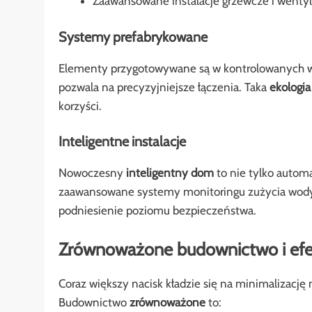
Zaawansowane instalacje grzewcze i wentyla
Systemy prefabrykowane
Elementy przygotowywane są w kontrolowanych wa
pozwala na precyzyjniejsze łączenia. Taka
ekologia
korzyści.
Inteligentne instalacje
Nowoczesny
inteligentny dom
to nie tylko automa
zaawansowane systemy monitoringu zużycia wody i
podniesienie poziomu bezpieczeństwa.
Zrównoważone budownictwo i ef
Coraz większy nacisk kładzie się na minimalizacj
Budownictwo
zrównoważone
to: