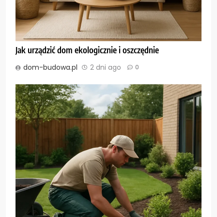
Jak urządzić dom ekologicznie i oszczędnie
dom-budowa.pl
2 dni ago
0