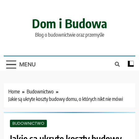
Skip
to
content
Dom i Budowa
Blog o budownictwie oraz przemyśle
MENU
Home
Budownictwo
Jakie są ukryte koszty budowy domu, o których nikt nie mówi
BUDOWNICTWO
Jakie są ukryte koszty budowy