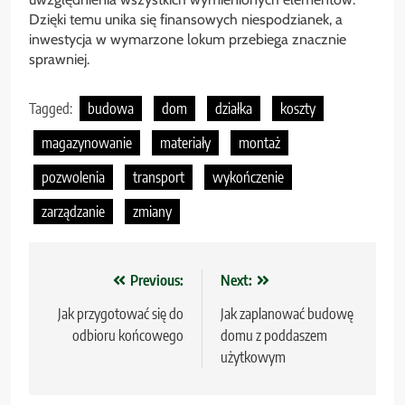
Dzięki temu unika się finansowych niespodzianek, a
inwestycja w wymarzone lokum przebiega znacznie
sprawniej.
Tagged:
budowa
dom
działka
koszty
magazynowanie
materiały
montaż
pozwolenia
transport
wykończenie
zarządzanie
zmiany
Nawigacja
Previous:
Next:
wpisu
Jak przygotować się do
Jak zaplanować budowę
odbioru końcowego
domu z poddaszem
użytkowym