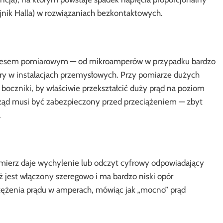
ujnik Halla) w rozwiązaniach bezkontaktowych.
kresem pomiarowym — od mikroamperów w przypadku bardzo
ry w instalacjach przemysłowych. Przy pomiarze dużych
 boczniki, by właściwie przekształcić duży prąd na poziom
ząd musi być zabezpieczony przed przeciążeniem — zbyt
.
romierz daje wychylenie lub odczyt cyfrowy odpowiadający
jest włączony szeregowo i ma bardzo niski opór
tężenia prądu w amperach, mówiąc jak „mocno” prąd