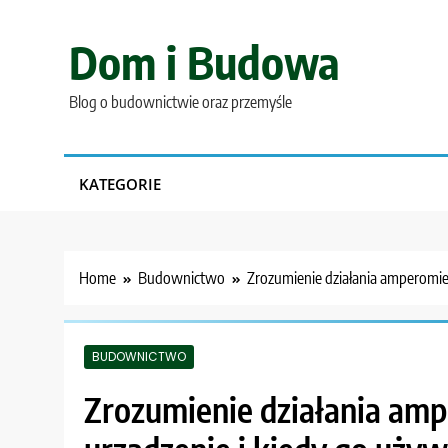
Skip
to
Dom i Budowa
content
Blog o budownictwie oraz przemyśle
KATEGORIE
Home
Budownictwo
Zrozumienie działania amperomier
BUDOWNICTWO
Zrozumienie działania amp