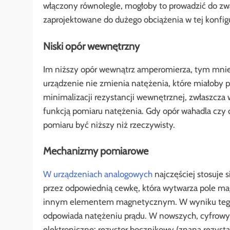
włączony równolegle, mogłoby to prowadzić do zwa
zaprojektowane do dużego obciążenia w tej konfigu
Niski opór wewnętrzny
Im niższy opór wewnątrz amperomierza, tym mni
urządzenie nie zmienia natężenia, które miałoby p
minimalizacji rezystancji wewnętrznej, zwłaszcz
funkcją pomiaru natężenia. Gdy opór wahadla czy 
pomiaru być niższy niż rzeczywisty.
Mechanizmy pomiarowe
W urządzeniach analogowych
najczęściej stosuje
przez odpowiednią cewkę, która wytwarza pole ma
innym elementem magnetycznym. W wyniku tego na
odpowiada natężeniu prądu. W nowszych, cyfrowyc
elektroniczne: rezystor bocznikowy (znana rezysta