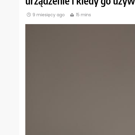
urządzenie i kiedy go używ
9 miesięcy ago
15 mins