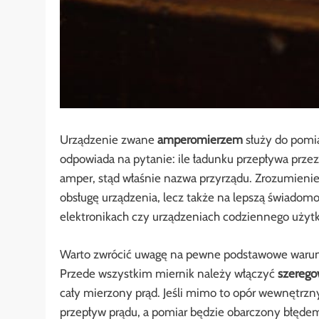
Urządzenie zwane
amperomierzem
służy do pomia
odpowiada na pytanie: ile ładunku przepływa przez
amper, stąd właśnie nazwa przyrządu. Zrozumienie
obsługę urządzenia, lecz także na lepszą świadomoś
elektronikach czy urządzeniach codziennego użytk
Warto zwrócić uwagę na pewne podstawowe warunki
Przede wszystkim miernik należy włączyć
szereg
cały mierzony prąd. Jeśli mimo to opór wewnętrzny
przepływ prądu, a pomiar będzie obarczony błęde