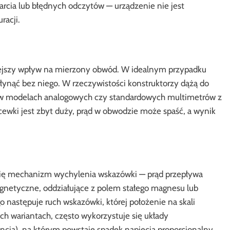
rcia lub błędnych odczytów — urządzenie nie jest
racji.
ejszy wpływ na mierzony obwód. W idealnym przypadku
łynąć bez niego. W rzeczywistości konstruktorzy dążą do
a w modelach analogowych czy standardowych multimetrów z
cewki jest zbyt duży, prąd w obwodzie może spaść, a wynik
 się mechanizm wychylenia wskazówki — prąd przepływa
gnetyczne, oddziałujące z polem stałego magnesu lub
stępuje ruch wskazówki, której położenie na skali
h wariantach, często wykorzystuje się układy
ncja), na którym powstaje spadek napięcia proporcjonalny