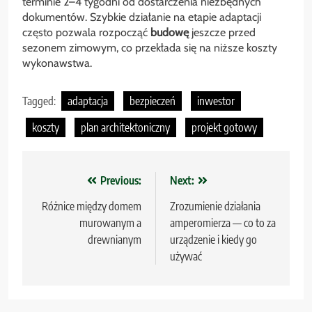
terminie 2–4 tygodni od dostarczenia niezbędnych
dokumentów. Szybkie działanie na etapie adaptacji
często pozwala rozpocząć
budowę
jeszcze przed
sezonem zimowym, co przekłada się na niższe koszty
wykonawstwa.
Tagged:
adaptacja
bezpieczeń
inwestor
koszty
plan architektoniczny
projekt gotowy
Nawigacja
Previous:
Next:
wpisu
Różnice między domem
Zrozumienie działania
murowanym a
amperomierza — co to za
drewnianym
urządzenie i kiedy go
używać