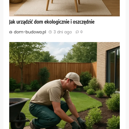
Jak urządzić dom ekologicznie i oszczędnie
dom-budowa.pl
3 dni ago
0