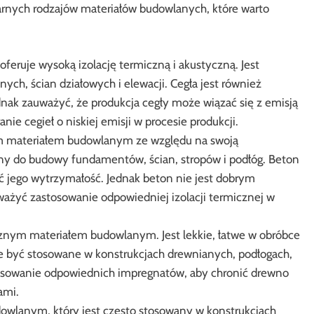
larnych rodzajów materiałów budowlanych, które warto
 oferuje wysoką izolację termiczną i akustyczną. Jest
h, ścian działowych i elewacji. Cegła jest również
nak zauważyć, że produkcja cegły może wiązać się z emisją
ie cegieł o niskiej emisji w procesie produkcji.
 materiałem budowlanym ze względu na swoją
ny do budowy fundamentów, ścian, stropów i podłóg. Beton
 jego wytrzymałość. Jednak beton nie jest dobrym
ważyć zastosowanie odpowiedniej izolacji termicznej w
znym materiałem budowlanym. Jest lekkie, łatwe w obróbce
e być stosowane w konstrukcjach drewnianych, podłogach,
tosowanie odpowiednich impregnatów, aby chronić drewno
ami.
owlanym, który jest często stosowany w konstrukcjach