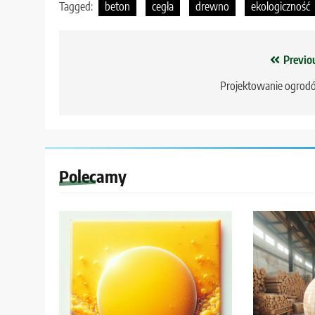
Tagged:
beton
cegła
drewno
ekologiczność
Nawigacja
Previo
wpisu
Projektowanie ogrod
Polecamy