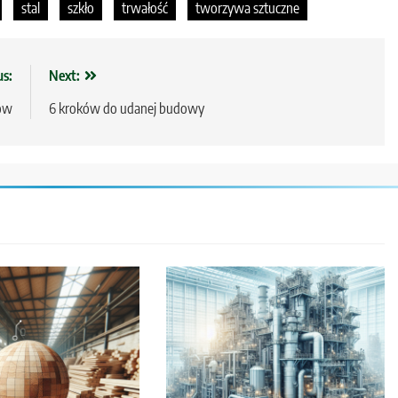
stal
szkło
trwałość
tworzywa sztuczne
us:
Next:
ów
6 kroków do udanej budowy