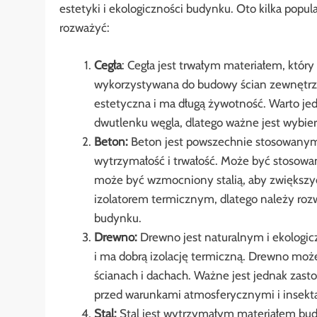
estetyki i ekologiczności budynku. Oto kilka popu
rozważyć:
Cegła
: Cegła jest trwałym materiałem, który
wykorzystywana do budowy ścian zewnętrznyc
estetyczna i ma długą żywotność. Warto jed
dwutlenku węgla, dlatego ważne jest wybieran
Beton:
Beton jest powszechnie stosowanym
wytrzymałość i trwałość. Może być stosowa
może być wzmocniony stalią, aby zwiększyć
izolatorem termicznym, dlatego należy roz
budynku.
Drewno:
Drewno jest naturalnym i ekologic
i ma dobrą izolację termiczną. Drewno moż
ścianach i dachach. Ważne jest jednak zas
przed warunkami atmosferycznymi i insekt
Stal:
Stal jest wytrzymałym materiałem bud