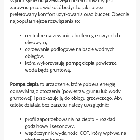
Wybór
systemu grzewczego
determinowany jest
zarówno przez wielkość budynku, jak i przez
preferowany komfort użytkowania oraz budżet. Obecnie
najpopularniejsze rozwiązania to:
centralne ogrzewanie z kotłem gazowym lub
olejowym,
ogrzewanie podłogowe na bazie wodnych
obiegów,
która wykorzystują
pompę ciepła
powietrze-
woda bądź gruntową.
Pompa ciepła
to urządzenie, które pobiera energię
odnawialną z otoczenia (powietrza, gruntu lub wody
gruntowej) i przekazuje ją do obiegu grzewczego. Aby
całość działała bez zarzutu, należy uwzględnić:
profil zapotrzebowania na ciepło – rozkład
godzinowy i sezonowy,
współczynnik wydajności COP, który wpływa na
efektywność
pracy,