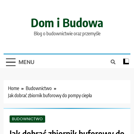
Skip
to
content
Dom i Budowa
Blog o budownictwie oraz przemyśle
MENU
Home
Budownictwo
Jak dobrać zbiornik buforowy do pompy ciepła
BUDOWNICTWO
Jak dobrać zbiornik buforowy do