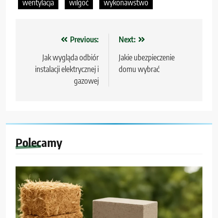
wentylacja
wilgoć
wykonawstwo
Nawigacja
Previous:
Next:
wpisu
Jak wygląda odbiór
Jakie ubezpieczenie
instalacji elektrycznej i
domu wybrać
gazowej
Polecamy