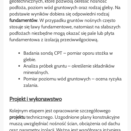
geotechnicznych, które pozwolą określić nośność
podłoża, poziom wód gruntowych oraz rodzaj gleby. Na
podstawie wyników dobiera się odpowiedni rodzaj
fundamentów
. W przypadku gruntów nośnych często
stosuje się ławy fundamentowe, natomiast na słabszych
podłożach niezbędne mogą okazać się pale lub płyta
fundamentowa z izolacją przeciwwilgociową.
Badania sondą CPT – pomiar oporu stożka w
glebie.
Analiza próbek gruntu – określenie składników
mineralnych.
Pomiar poziomu wód gruntowych – ocena ryzyka
zalania.
Projekt i wykonawstwo
Kolejnym etapem jest opracowanie szczegółowego
projektu
technicznego. Uzgodnione plany konstrukcyjne
muszą uwzględniać nośność ścian, obciążenia od dachu
oraz parametry izolacji. Ważna jest współpraca inżyniera