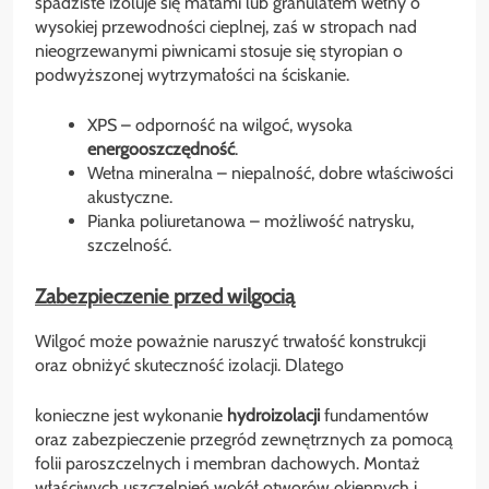
spadziste izoluje się matami lub granulatem wełny o
wysokiej przewodności cieplnej, zaś w stropach nad
nieogrzewanymi piwnicami stosuje się styropian o
podwyższonej wytrzymałości na ściskanie.
XPS – odporność na wilgoć, wysoka
energooszczędność
.
Wełna mineralna – niepalność, dobre właściwości
akustyczne.
Pianka poliuretanowa – możliwość natrysku,
szczelność.
Zabezpieczenie przed wilgocią
Wilgoć może poważnie naruszyć trwałość konstrukcji
oraz obniżyć skuteczność izolacji. Dlatego
konieczne jest wykonanie
hydroizolacji
fundamentów
oraz zabezpieczenie przegród zewnętrznych za pomocą
folii paroszczelnych i membran dachowych. Montaż
właściwych uszczelnień wokół otworów okiennych i