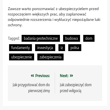
Zawsze warto porozmawiać z ubezpieczycielem przed
rozpoczęciem większych prac, aby zaplanować
odpowiednie rozszerzenia i wykluczyć niepożądane luki
ochrony.
Tagged:
badania geotechniczne
budowa
dom
fundamenty
inwestycja
iz
polisa
ubezpieczenie
zabezpieczenia
Nawigacja
Previous:
Next:
wpisu
Jak przygotować dom do
Jak zabezpieczyć dom
pierwszej zimy
przed wilgocią