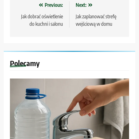
Nawigacja
Previous:
Next:
wpisu
Jak dobrać oświetlenie
Jak zaplanować strefę
do kuchni i salonu
wejściową w domu
Polecamy