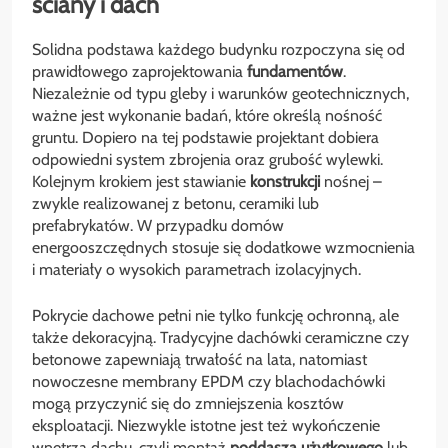
ściany i dach
Solidna podstawa każdego budynku rozpoczyna się od
prawidłowego zaprojektowania
fundamentów
.
Niezależnie od typu gleby i warunków geotechnicznych,
ważne jest wykonanie badań, które określą nośność
gruntu. Dopiero na tej podstawie projektant dobiera
odpowiedni system zbrojenia oraz grubość wylewki.
Kolejnym krokiem jest stawianie
konstrukcji
nośnej –
zwykle realizowanej z betonu, ceramiki lub
prefabrykatów. W przypadku domów
energooszczędnych stosuje się dodatkowe wzmocnienia
i materiały o wysokich parametrach izolacyjnych.
Pokrycie dachowe pełni nie tylko funkcję ochronną, ale
także dekoracyjną. Tradycyjne dachówki ceramiczne czy
betonowe zapewniają trwałość na lata, natomiast
nowoczesne membrany EPDM czy blachodachówki
mogą przyczynić się do zmniejszenia kosztów
eksploatacji. Niezwykle istotne jest też wykończenie
wnętrza dachu, czyli montaż
poddasza użytkowego
lub