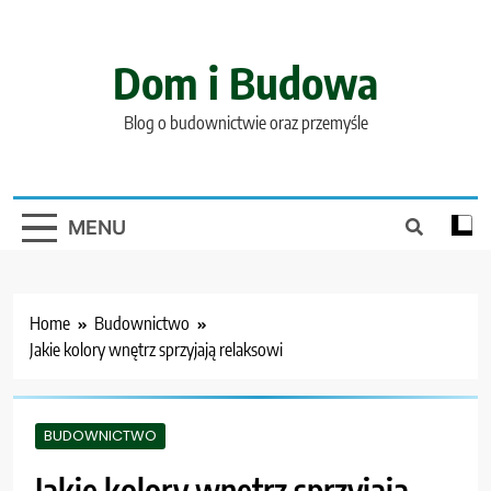
Skip
to
content
Dom i Budowa
Blog o budownictwie oraz przemyśle
MENU
Home
Budownictwo
Jakie kolory wnętrz sprzyjają relaksowi
BUDOWNICTWO
Jakie kolory wnętrz sprzyjają