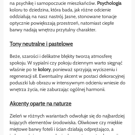
na psychikę i samopoczucie mieszkańców.
Psychologia
koloru to dziedzina, która bada, jak różne odcienie
oddziałują na nasz nastrój. Jasne, stonowane tonacje
optycznie powiększają przestrzeń, natomiast ciepłe
barwy nadają wnętrzu przytulny charakter.
Tony neutralne i pastelowe
Beże, szarości i delikatne błękity tworzą atmosferę
spokoju. W sypialni czy pokoju dziennym warto sięgnąć
właśnie po te
kolory
, ponieważ sprzyjają wyciszeniu i
regeneracji sił. Ewentualny akcent w postaci dekoracyjnej
poduszki lub obrazu w intensywnym odcieniu wniesie do
wnętrza życia, nie zaburzając ogólnej harmonii.
Akcenty oparte na naturze
Zieleń w różnych wariantach odwołuje się do najbardziej
kojących elementów środowiska. Oliwkowe czy miękkie
miętowe barwy foteli i ścian działają odprężająco, a