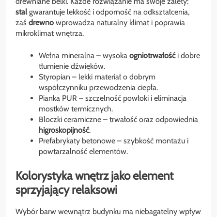
drewniane belki. Każde rozwiązanie ma swoje zalety:
stal
gwarantuje lekkość i odporność na odkształcenia,
zaś
drewno
wprowadza naturalny klimat i poprawia
mikroklimat wnętrza.
Wełna mineralna – wysoka
ogniotrwałość
i dobre
tłumienie dźwięków.
Styropian – lekki materiał o dobrym
współczynniku przewodzenia ciepła.
Pianka PUR – szczelność powłoki i eliminacja
mostków termicznych.
Bloczki ceramiczne – trwałość oraz odpowiednia
higroskopijność
.
Prefabrykaty betonowe – szybkość montażu i
powtarzalność elementów.
Kolorystyka wnętrz jako element
sprzyjający relaksowi
Wybór barw wewnątrz budynku ma niebagatelny wpływ